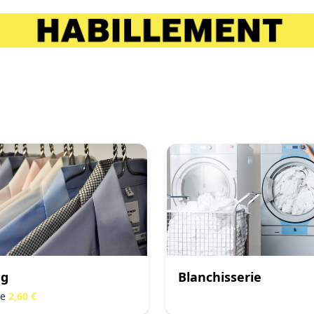
ng
Blanchisserie
de
2,60 €