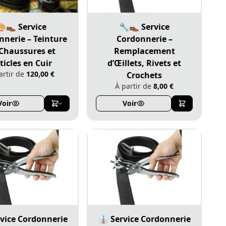
🎨👞 Service
🔧👞 Service
nnerie – Teinture
Cordonnerie –
Chaussures et
Remplacement
ticles en Cuir
d’Œillets, Rivets et
artir de
120,00 €
Crochets
À partir de
8,00 €
Voir
Voir
rvice Cordonnerie
👔 Service Cordonnerie