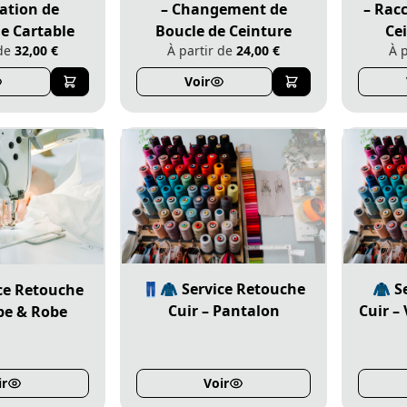
ation de
– Changement de
– Rac
e Cartable
Boucle de Ceinture
Ce
 de
32,00 €
À partir de
24,00 €
À 
Voir
👖🧥 Service Retouche
🧥 S
ce Retouche
Cuir – Pantalon
Cuir –
upe & Robe
ir
Voir