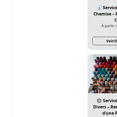
👔 Servic
Chemise – 
C
À partir
Voir
🔘 Servic
Divers – R
d’une 