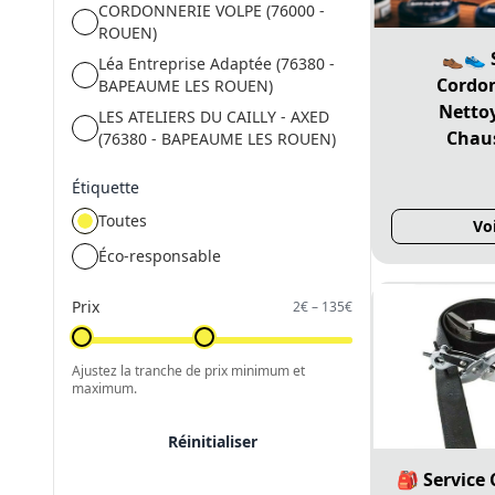
CORDONNERIE VOLPE (76000 -
ROUEN)
👞👟 
Léa Entreprise Adaptée (76380 -
Cordon
BAPEAUME LES ROUEN)
Netto
LES ATELIERS DU CAILLY - AXED
Chau
(76380 - BAPEAUME LES ROUEN)
Étiquette
Toutes
Vo
Éco-responsable
Prix
2
€ –
135
€
Ajustez la tranche de prix minimum et
maximum.
Réinitialiser
🎒 Service