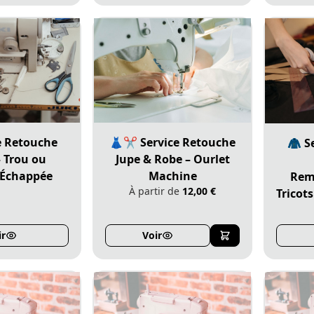
Annuler
Continuer mes achats
Voir le panier
e Retouche
👗✂️ Service Retouche
🧥 S
– Trou ou
Jupe & Robe – Ourlet
 Échappée
Machine
Rem
À partir de
12,00 €
Tricot
ir
Voir