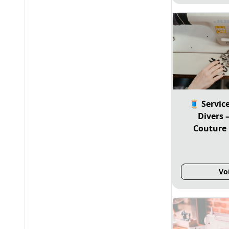
🧵 Servic
Divers 
Couture
Vo