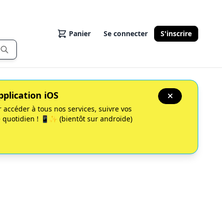
Panier
Se connecter
S'inscrire
pplication iOS
 accéder à tous nos services, suivre vos
e quotidien ! 📱✨ (bientôt sur androïde)