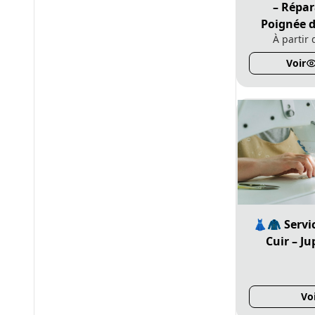
– Répar
Poignée d
À partir
Voir
👗🧥 Servi
Cuir – J
Vo