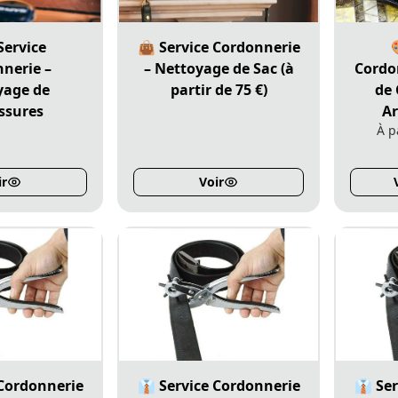
Service
👜 Service Cordonnerie
nerie –
– Nettoyage de Sac (à
Cordo
yage de
partir de 75 €)
de 
ssures
Ar
À p
ir
Voir
 Cordonnerie
👔 Service Cordonnerie
👔 Se