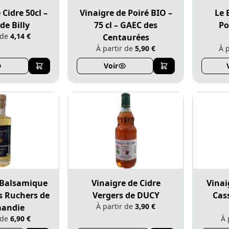
 Cidre 50cl –
Vinaigre de Poiré BIO –
Le 
de Billy
75 cl – GAEC des
Po
 de
4,14 €
Centaurées
À partir de
5,90 €
À 
Annuler
Voir
Continuer mes achats
Voir le panier
 Balsamique
Vinaigre de Cidre
Vinai
es Ruchers de
Vergers de DUCY
Cass
À partir de
3,90 €
andie
 de
6,90 €
À 