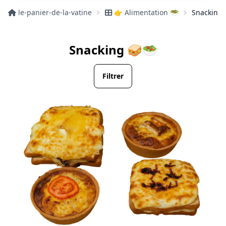
le-panier-de-la-vatine
👉 Alimentation 🥗
Snacking
Snacking 🥪🥗
Filtrer