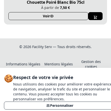
Chouette Poiré Blanc Bio 75cl
À partir de
7,50 €
Voir
© 2026 Facility Serv — Tous droits réservés.
Gestion des
Informations légales
Mentions légales
X
cookies
🍪
Respect de votre vie privée
Nous utilisons des cookies pour améliorer votre expérienc
1
de navigation, analyser le trafic du site et personnaliser le
contenu. Vous pouvez accepter tous les cookies ou
Continuer mes achats
personnaliser vos préférences.
Ajouter au panier
Personnaliser
Continuer mes achats
Voir mon panier