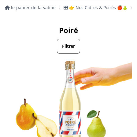
le-panier-de-la-vatine
👉 Nos Cidres & Poirés 🍎🍐
Poiré
Filtrer