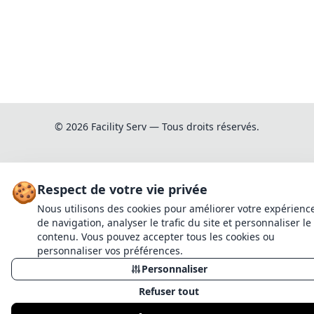
© 2026 Facility Serv — Tous droits réservés.
✕
Gestion des
Demande de devis
Informations légales
Mentions légales
cookies
🍪
Respect de votre vie privée
Pain Forgeron 350g - Farine de blé & sègle, graines
de lin et tournesol (GREGOIRE)
Nous utilisons des cookies pour améliorer votre expérienc
de navigation, analyser le trafic du site et personnaliser le
contenu. Vous pouvez accepter tous les cookies ou
Variante
personnaliser vos préférences.
Pain Forgeron 350g - Farine de blé &
Personnaliser
Continuer mes achats
sègle, graines de lin et tournesol
(GREGOIRE)
Refuser tout
Voir le panier
Annuler
Quantité :
1
Ajouter
Pain Forgeron 350g - Farine de blé & sègle, graines de lin et tournesol (GREGOIRE)
Quantité souhaitée