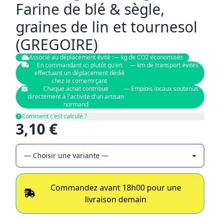
Farine de blé & sègle,
graines de lin et tournesol
(GREGOIRE)
✕
Associé au déplacement évité :
— kg de CO2 économisés
En commandant ici plutôt qu'en
— km de transport évités
effectuant un déplacement dédié
chez le comemrçant
Chaque achat contribue
— Emplois locaux soutenus
directement à l'activité d'un artisan
normand
Comment c'est calculé ?
3,10 €
Commandez avant 18h00 pour une
livraison demain