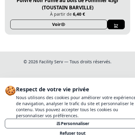
Poivre Noir Fumé au bois de Pommier 45gr
(TOUSTAIN BARVILLE)
À partir de
6,40 €
Voir
© 2026 Facility Serv — Tous droits réservés.
X
Gestion des
Informations légales
Mentions légales
cookies
🍪
Respect de votre vie privée
Nous utilisons des cookies pour améliorer votre expérienc
1
de navigation, analyser le trafic du site et personnaliser le
contenu. Vous pouvez accepter tous les cookies ou
personnaliser vos préférences.
Continuer mes achats
Ajouter au panier
Personnaliser
Continuer mes achats
Voir mon panier
Refuser tout
Annuler