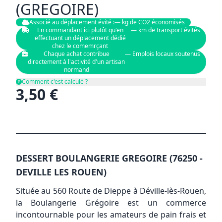
(GREGOIRE)
Associé au déplacement évité :
— kg de CO2 économisés
En commandant ici plutôt qu'en
— km de transport évités
effectuant un déplacement dédié
✕
chez le comemrçant
Chaque achat contribue
— Emplois locaux soutenus
directement à l'activité d'un artisan
normand
Comment c'est calculé ?
3,50 €
DESSERT BOULANGERIE GREGOIRE (76250 -
DEVILLE LES ROUEN)
Située au 560 Route de Dieppe à Déville-lès-Rouen,
la Boulangerie Grégoire est un commerce
incontournable pour les amateurs de pain frais et