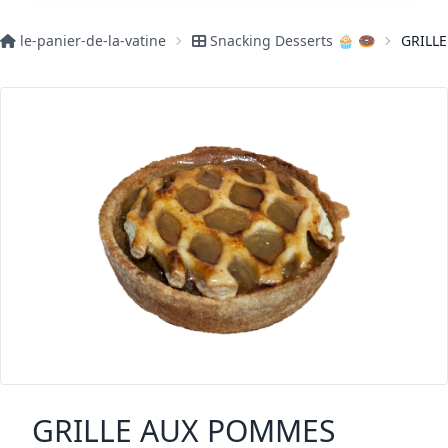
le-panier-de-la-vatine
Snacking Desserts 🧁 🍩
GRILL
GRILLE AUX POMMES