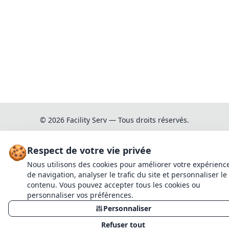
© 2026 Facility Serv — Tous droits réservés.
✕
Fermer
Demande de devis
🍪
Respect de votre vie privée
Gestion des
Informations légales
Mentions légales
GRILLE AUX POMMES (GREGOIRE)
cookies
Nous utilisons des cookies pour améliorer votre expérienc
de navigation, analyser le trafic du site et personnaliser le
contenu. Vous pouvez accepter tous les cookies ou
Quantité souhaitée
personnaliser vos préférences.
Personnaliser
Continuer mes achats
GRILLE AUX POMMES (GREGOIRE)
Quantité :
1
Refuser tout